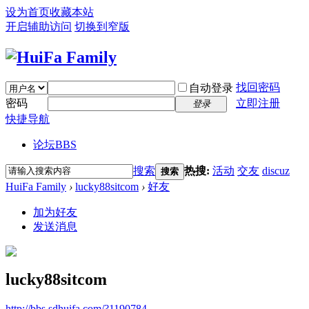
设为首页
收藏本站
开启辅助访问
切换到窄版
找回密码
自动登录
密码
立即注册
登录
快捷导航
论坛
BBS
搜索
热搜:
活动
交友
discuz
搜索
HuiFa Family
›
lucky88sitcom
›
好友
加为好友
发送消息
lucky88sitcom
http://bbs.sdhuifa.com/?1190784