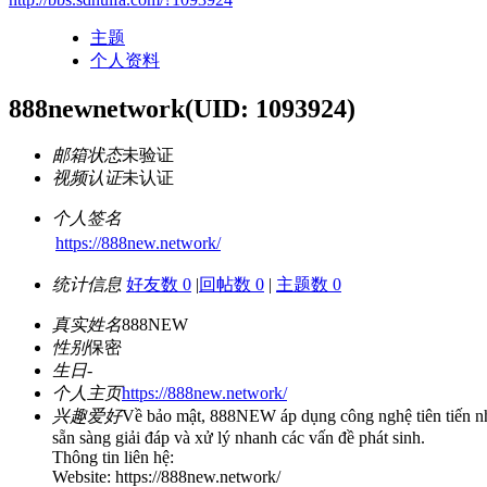
主题
个人资料
888newnetwork
(UID: 1093924)
邮箱状态
未验证
视频认证
未认证
个人签名
https://888new.network/
统计信息
好友数 0
|
回帖数 0
|
主题数 0
真实姓名
888NEW
性别
保密
生日
-
个人主页
https://888new.network/
兴趣爱好
Về bảo mật, 888NEW áp dụng công nghệ tiên tiến nhằm
sẵn sàng giải đáp và xử lý nhanh các vấn đề phát sinh.
Thông tin liên hệ:
Website: https://888new.network/