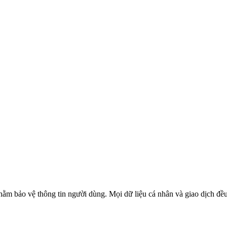
 bảo vệ thông tin người dùng. Mọi dữ liệu cá nhân và giao dịch đều đ