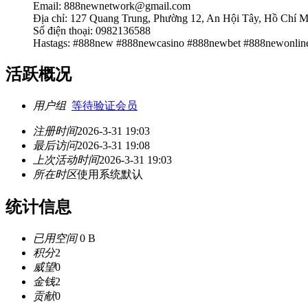
Email: 888newnetwork@gmail.com
Địa chỉ: 127 Quang Trung, Phường 12, An Hội Tây, Hồ Chí M
Số điện thoại: 0982136588
Hastags: #888new #888newcasino #888newbet #888newonlin
活跃概况
用户组
等待验证会员
注册时间
2026-3-31 19:03
最后访问
2026-3-31 19:08
上次活动时间
2026-3-31 19:03
所在时区
使用系统默认
统计信息
已用空间
0 B
积分
2
威望
0
金钱
2
贡献
0