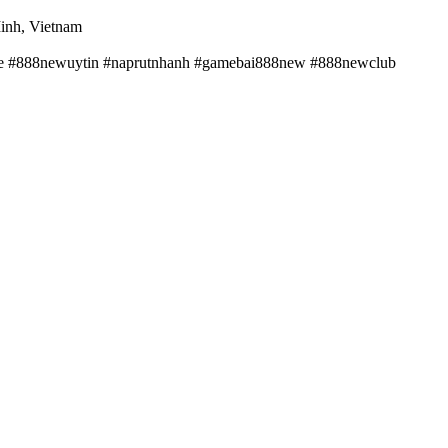
inh, Vietnam
e #888newuytin #naprutnhanh #gamebai888new #888newclub