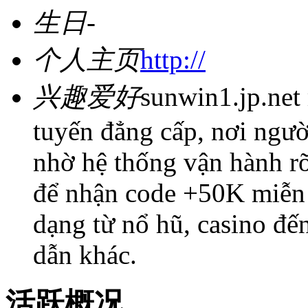
生日
-
个人主页
http://
兴趣爱好
sunwin1.jp.net 
tuyến đẳng cấp, nơi ngư
nhờ hệ thống vận hành rõ
để nhận code +50K miễn
dạng từ nổ hũ, casino đến
dẫn khác.
活跃概况