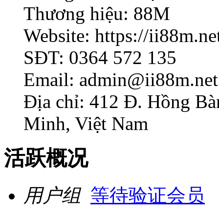
Thương hiệu: 88M
Website: https://ii88m.ne
SĐT: 0364 572 135
Email: admin@ii88m.net
Địa chỉ: 412 Đ. Hồng Bà
Minh, Việt Nam
活跃概况
用户组
等待验证会员