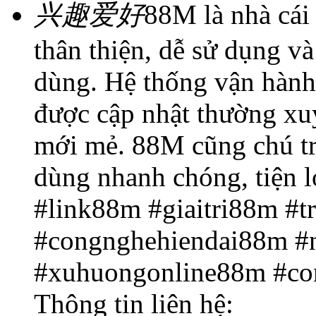
兴趣爱好
88M là nhà cái 
thân thiện, dễ sử dụng v
dùng. Hệ thống vận hành
được cập nhật thường xu
mới mẻ. 88M cũng chú tr
dùng nhanh chóng, tiện l
#link88m #giaitri88m #
#congnghehiendai88m #
#xuhuongonline88m #c
Thông tin liên hệ: