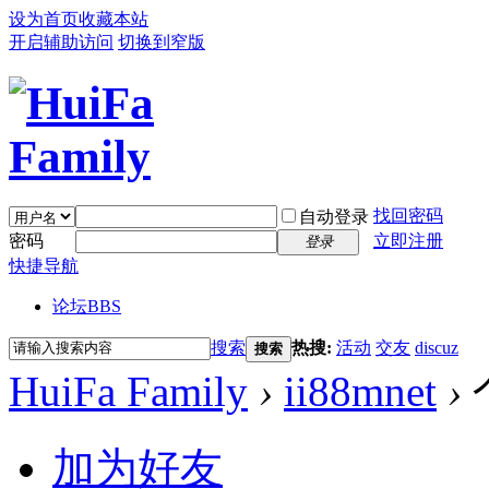
设为首页
收藏本站
开启辅助访问
切换到窄版
找回密码
自动登录
密码
立即注册
登录
快捷导航
论坛
BBS
搜索
热搜:
活动
交友
discuz
搜索
HuiFa Family
›
ii88mnet
›
加为好友