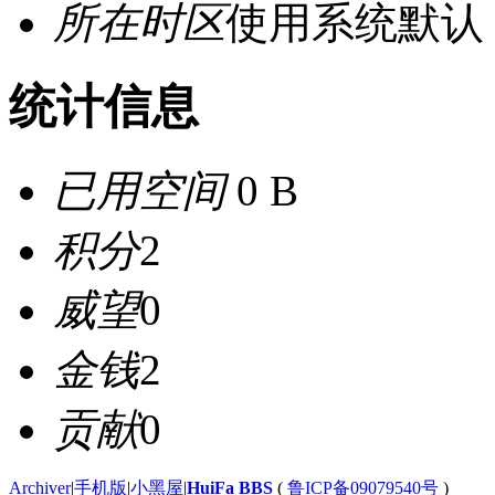
所在时区
使用系统默认
统计信息
已用空间
0 B
积分
2
威望
0
金钱
2
贡献
0
Archiver
|
手机版
|
小黑屋
|
HuiFa BBS
(
鲁ICP备09079540号
)