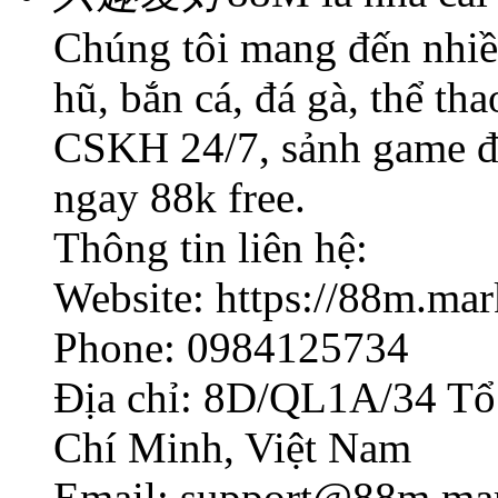
Chúng tôi mang đến nhiều
hũ, bắn cá, đá gà, thể tha
CSKH 24/7, sảnh game đạ
ngay 88k free.
Thông tin liên hệ:
Website: https://88m.mar
Phone: 0984125734
Địa chỉ: 8D/QL1A/34 Tổ 
Chí Minh, Việt Nam
Email: support@88m.mar