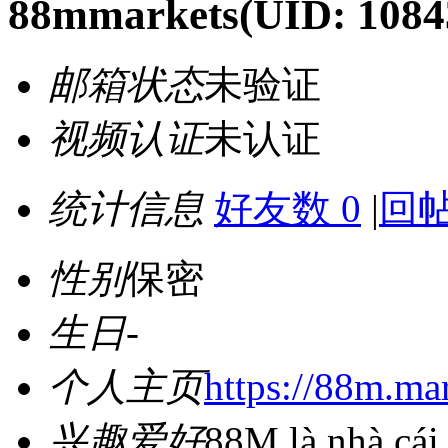
88mmarkets
(UID: 1084
邮箱状态
未验证
视频认证
未认证
统计信息
好友数 0
|
回帖
性别
保密
生日
-
个人主页
https://88m.mar
兴趣爱好
88M là nhà cái 