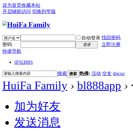
设为首页
收藏本站
开启辅助访问
切换到窄版
找回密码
自动登录
密码
立即注册
登录
快捷导航
论坛
BBS
搜索
热搜:
活动
交友
discuz
搜索
HuiFa Family
›
bl888app
›
加为好友
发送消息