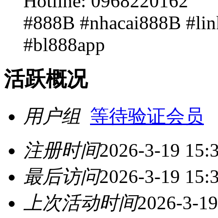
Hotline: 0968220162
#888B #nhacai888B #li
#bl888app
活跃概况
用户组
等待验证会员
注册时间
2026-3-19 15:
最后访问
2026-3-19 15:
上次活动时间
2026-3-19