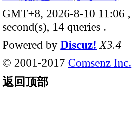
GMT+8, 2026-8-10 11:06
,
second(s), 14 queries .
Powered by
Discuz!
X3.4
© 2001-2017
Comsenz Inc.
返回顶部