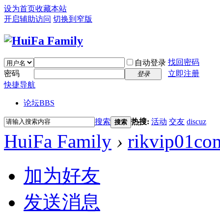
设为首页
收藏本站
开启辅助访问
切换到窄版
找回密码
自动登录
密码
立即注册
登录
快捷导航
论坛
BBS
搜索
热搜:
活动
交友
discuz
搜索
HuiFa Family
›
rikvip01co
加为好友
发送消息