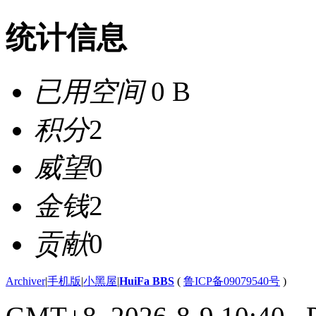
统计信息
已用空间
0 B
积分
2
威望
0
金钱
2
贡献
0
Archiver
|
手机版
|
小黑屋
|
HuiFa BBS
(
鲁ICP备09079540号
)