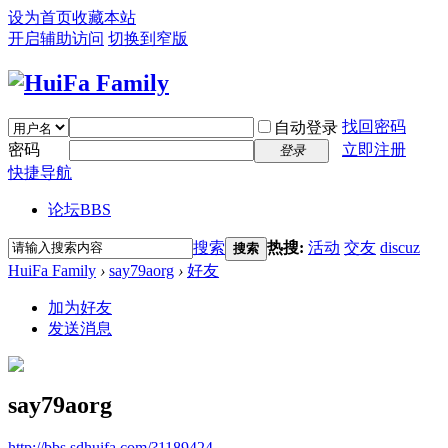
设为首页
收藏本站
开启辅助访问
切换到窄版
找回密码
自动登录
密码
立即注册
登录
快捷导航
论坛
BBS
搜索
热搜:
活动
交友
discuz
搜索
HuiFa Family
›
say79aorg
›
好友
加为好友
发送消息
say79aorg
http://bbs.sdhuifa.com/?1189424