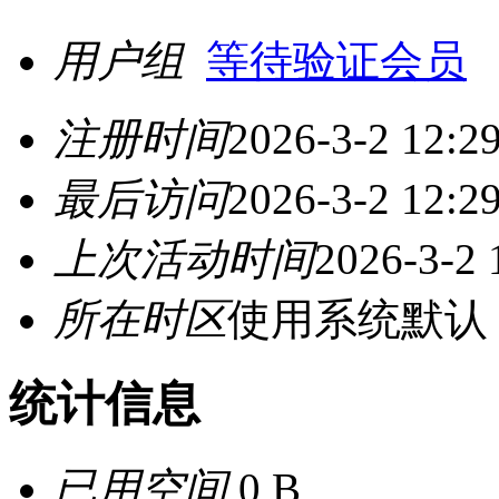
用户组
等待验证会员
注册时间
2026-3-2 12:2
最后访问
2026-3-2 12:2
上次活动时间
2026-3-2 
所在时区
使用系统默认
统计信息
已用空间
0 B