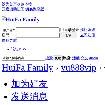
设为首页
收藏本站
开启辅助访问
切换到窄版
找回密码
自动登录
密码
立即注册
登录
快捷导航
论坛
BBS
搜索
热搜:
活动
交友
discuz
搜索
HuiFa Family
›
vu888vip
›
加为好友
发送消息