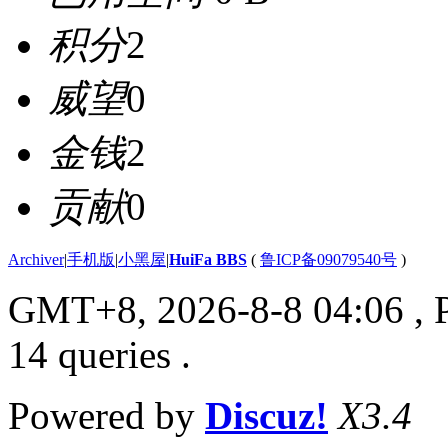
积分
2
威望
0
金钱
2
贡献
0
Archiver
|
手机版
|
小黑屋
|
HuiFa BBS
(
鲁ICP备09079540号
)
GMT+8, 2026-8-8 04:06
, 
14 queries .
Powered by
Discuz!
X3.4