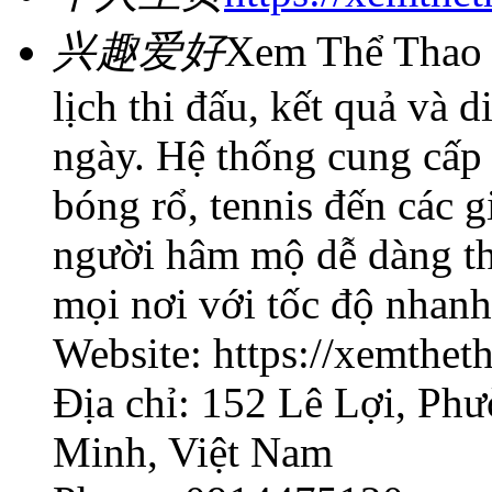
兴趣爱好
Xem Thể Thao 24
lịch thi đấu, kết quả và d
ngày. Hệ thống cung cấp 
bóng rổ, tennis đến các gi
người hâm mộ dễ dàng the
mọi nơi với tốc độ nhanh
Website: https://xemthe
Địa chỉ: 152 Lê Lợi, Ph
Minh, Việt Nam