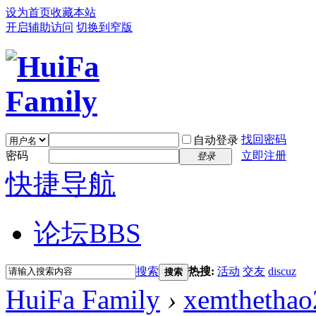
设为首页
收藏本站
开启辅助访问
切换到窄版
找回密码
自动登录
密码
立即注册
登录
快捷导航
论坛
BBS
搜索
热搜:
活动
交友
discuz
搜索
HuiFa Family
›
xemthetha