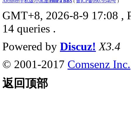
Archiver
|
手机版
|
小黑屋
|
HuiFa BBS
(
鲁ICP备09079540号
)
GMT+8, 2026-8-9 17:08
, 
14 queries .
Powered by
Discuz!
X3.4
© 2001-2017
Comsenz Inc.
返回顶部