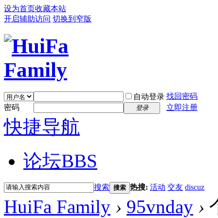
设为首页
收藏本站
开启辅助访问
切换到窄版
找回密码
自动登录
密码
立即注册
登录
快捷导航
论坛
BBS
搜索
热搜:
活动
交友
discuz
搜索
HuiFa Family
›
95vnday
›