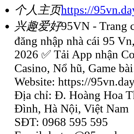
个人主页
https://95vn.da
兴趣爱好
95VN - Trang 
đăng nhập nhà cái 95 Vn
2026 ✅ Tải App nhận Co
Casino, Nổ hũ, Game bài
Website: https://95vn.day
Địa chỉ: Đ. Hoàng Hoa T
Đình, Hà Nội, Việt Nam
SĐT: 0968 595 595