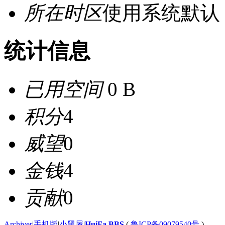
所在时区
使用系统默认
统计信息
已用空间
0 B
积分
4
威望
0
金钱
4
贡献
0
Archiver
|
手机版
|
小黑屋
|
HuiFa BBS
(
鲁ICP备09079540号
)