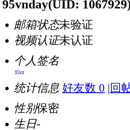
95vnday
(UID: 1067929
邮箱状态
未验证
视频认证
未认证
个人签名
95vn
统计信息
好友数 0
|
回帖
性别
保密
生日
-