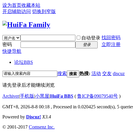
设为首页
收藏本站
开启辅助访问
切换到窄版
找回密码
自动登录
密码
立即注册
登录
快捷导航
论坛
BBS
搜索
热搜:
活动
交友
discuz
搜索
请先登录后才能继续浏览
Archiver
|
手机版
|
小黑屋
|
HuiFa BBS
(
鲁ICP备09079540号
)
GMT+8, 2026-8-8 00:18
, Processed in 0.020425 second(s), 5 queries
Powered by
Discuz!
X3.4
© 2001-2017
Comsenz Inc.