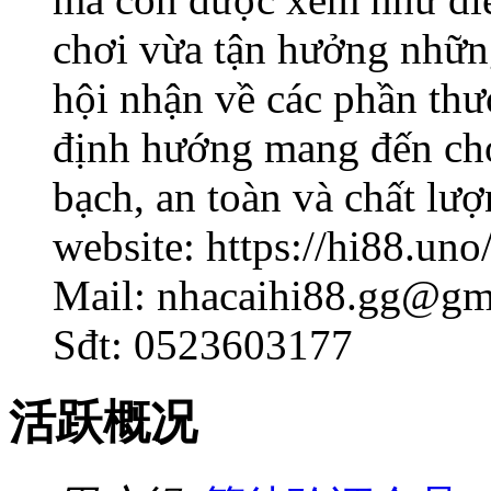
chơi vừa tận hưởng những
hội nhận về các phần thư
định hướng mang đến cho
bạch, an toàn và chất lượ
website: https://hi88.uno
Mail: nhacaihi88.gg@gm
Sđt: 0523603177
活跃概况