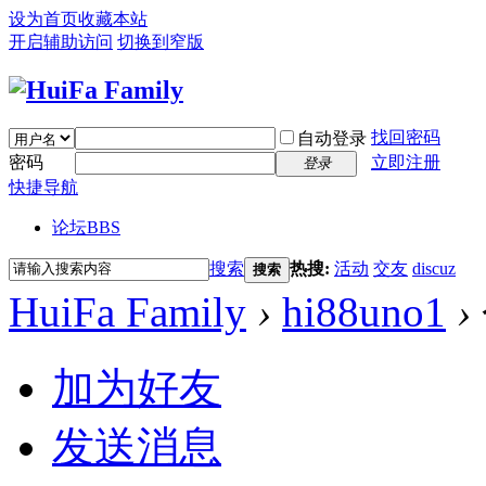
设为首页
收藏本站
开启辅助访问
切换到窄版
找回密码
自动登录
密码
立即注册
登录
快捷导航
论坛
BBS
搜索
热搜:
活动
交友
discuz
搜索
HuiFa Family
›
hi88uno1
›
加为好友
发送消息