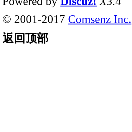
Powered by
Discuz!
X3.4
© 2001-2017
Comsenz Inc.
返回顶部