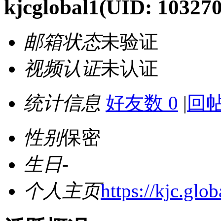
kjcglobal1
(UID: 103270
邮箱状态
未验证
视频认证
未认证
统计信息
好友数 0
|
回帖
性别
保密
生日
-
个人主页
https://kjc.glob