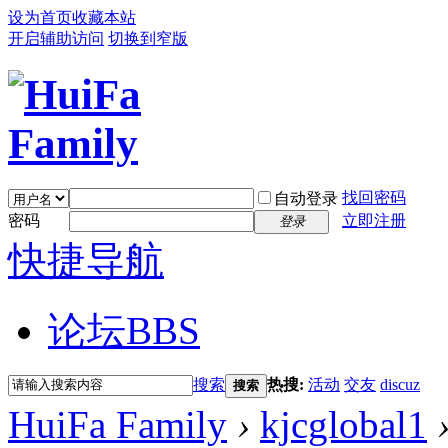
设为首页
收藏本站
开启辅助访问
切换到窄版
找回密码
自动登录
密码
立即注册
登录
快捷导航
论坛
BBS
搜索
热搜:
活动
交友
discuz
搜索
HuiFa Family
›
kjcglobal1