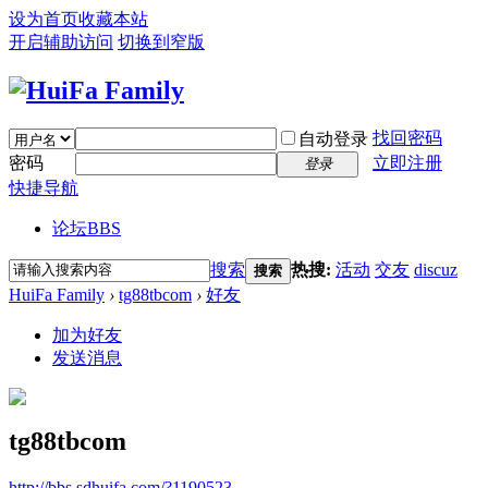
设为首页
收藏本站
开启辅助访问
切换到窄版
找回密码
自动登录
密码
立即注册
登录
快捷导航
论坛
BBS
搜索
热搜:
活动
交友
discuz
搜索
HuiFa Family
›
tg88tbcom
›
好友
加为好友
发送消息
tg88tbcom
http://bbs.sdhuifa.com/?1190523