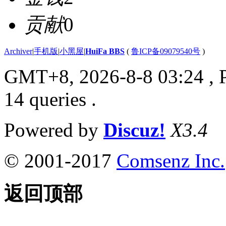
贡献
0
Archiver
|
手机版
|
小黑屋
|
HuiFa BBS
(
鲁ICP备09079540号
)
GMT+8, 2026-8-8 03:24
, 
14 queries .
Powered by
Discuz!
X3.4
© 2001-2017
Comsenz Inc.
返回顶部