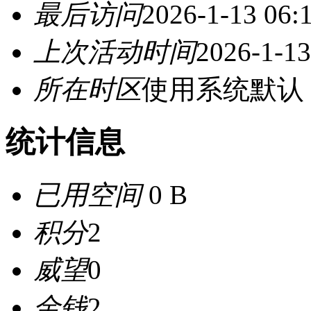
最后访问
2026-1-13 06:
上次活动时间
2026-1-13
所在时区
使用系统默认
统计信息
已用空间
0 B
积分
2
威望
0
金钱
2