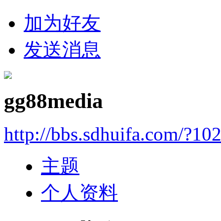
加为好友
发送消息
gg88media
http://bbs.sdhuifa.com/?10
主题
个人资料