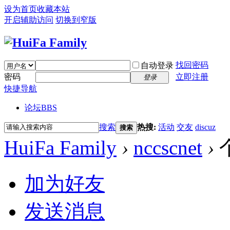
设为首页
收藏本站
开启辅助访问
切换到窄版
找回密码
自动登录
密码
立即注册
登录
快捷导航
论坛
BBS
搜索
热搜:
活动
交友
discuz
搜索
HuiFa Family
›
nccscnet
›
加为好友
发送消息