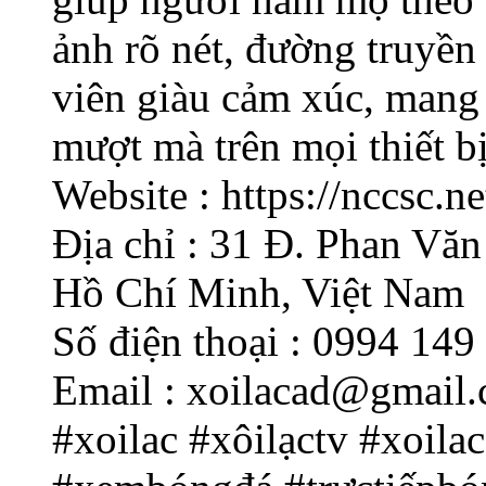
ảnh rõ nét, đường truyền
viên giàu cảm xúc, mang 
mượt mà trên mọi thiết bị
Website : https://nccsc.ne
Địa chỉ : 31 Đ. Phan Vă
Hồ Chí Minh, Việt Nam
Số điện thoại : 0994 149
Email : xoilacad@gmail
#xoilac #xôilạctv #xoila