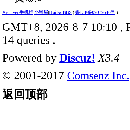
Archiver
|
手机版
|
小黑屋
|
HuiFa BBS
(
鲁ICP备09079540号
)
GMT+8, 2026-8-7 10:10
, 
14 queries .
Powered by
Discuz!
X3.4
© 2001-2017
Comsenz Inc.
返回顶部