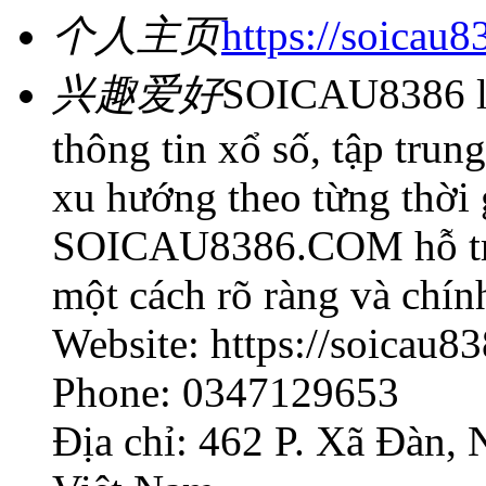
个人主页
https://soicau
兴趣爱好
SOICAU8386 là
thông tin xổ số, tập trun
xu hướng theo từng thời 
SOICAU8386.COM hỗ trợ 
một cách rõ ràng và chín
Website: https://soicau8
Phone: 0347129653
Địa chỉ: 462 P. Xã Đàn,