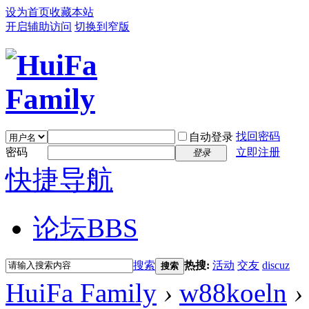
设为首页
收藏本站
开启辅助访问
切换到窄版
找回密码
自动登录
密码
立即注册
登录
快捷导航
论坛
BBS
搜索
热搜:
活动
交友
discuz
搜索
HuiFa Family
›
w88koeln
›