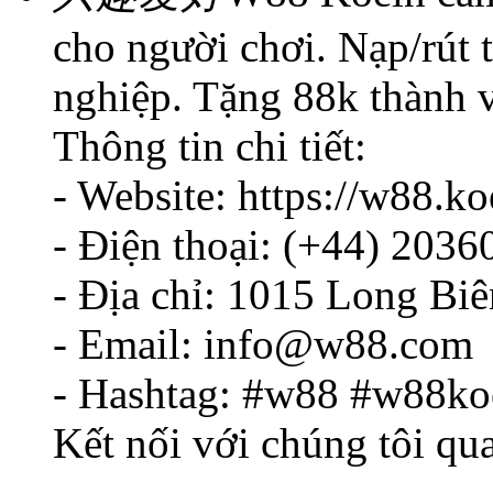
cho người chơi. Nạp/rút t
nghiệp. Tặng 88k thành 
Thông tin chi tiết:
- Website: https://w88.ko
- Điện thoại: (+44) 203
- Địa chỉ: 1015 Long Bi
- Email: info@w88.com
- Hashtag: #w88 #w88ko
Kết nối với chúng tôi qu