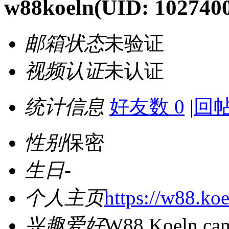
w88koeln
(UID: 102740
邮箱状态
未验证
视频认证
未认证
统计信息
好友数 0
|
回帖
性别
保密
生日
-
个人主页
https://w88.koe
兴趣爱好
W88 Koeln cam 