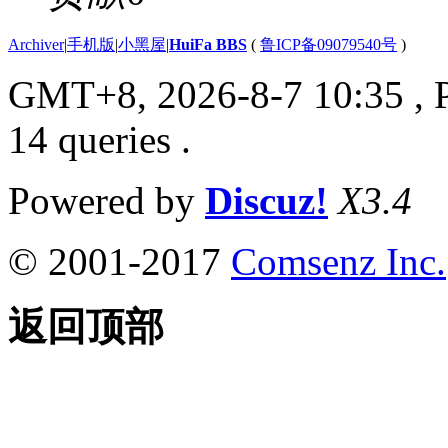
Archiver
|
手机版
|
小黑屋
|
HuiFa BBS
(
鲁ICP备09079540号
)
GMT+8, 2026-8-7 10:35
, 
14 queries .
Powered by
Discuz!
X3.4
© 2001-2017
Comsenz Inc.
返回顶部