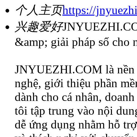
个人主页
https://jnyuezh
兴趣爱好
JNYUEZHI.COM
&amp; giải pháp số cho 
JNYUEZHI.COM là nền tả
nghệ, giới thiệu phần mề
dành cho cá nhân, doanh
tôi tập trung vào nội dung
dễ ứng dụng nhằm hỗ trợ