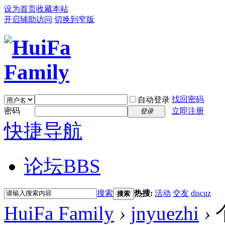
设为首页
收藏本站
开启辅助访问
切换到窄版
找回密码
自动登录
密码
立即注册
登录
快捷导航
论坛
BBS
搜索
热搜:
活动
交友
discuz
搜索
HuiFa Family
›
jnyuezhi
›