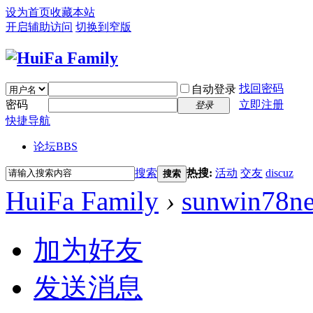
设为首页
收藏本站
开启辅助访问
切换到窄版
找回密码
自动登录
密码
立即注册
登录
快捷导航
论坛
BBS
搜索
热搜:
活动
交友
discuz
搜索
HuiFa Family
›
sunwin78ne
加为好友
发送消息