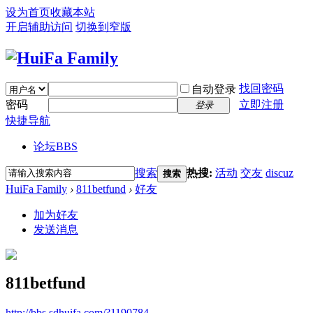
设为首页
收藏本站
开启辅助访问
切换到窄版
找回密码
自动登录
密码
立即注册
登录
快捷导航
论坛
BBS
搜索
热搜:
活动
交友
discuz
搜索
HuiFa Family
›
811betfund
›
好友
加为好友
发送消息
811betfund
http://bbs.sdhuifa.com/?1190784