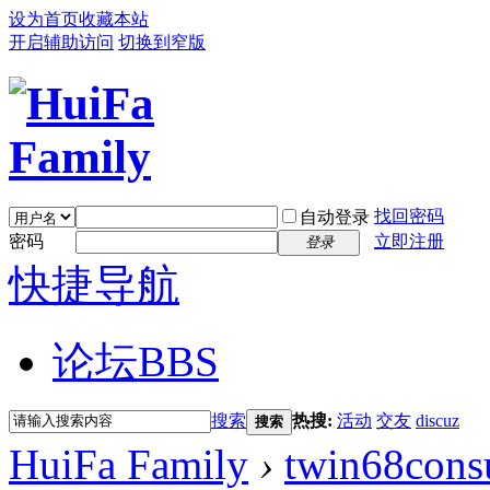
设为首页
收藏本站
开启辅助访问
切换到窄版
找回密码
自动登录
密码
立即注册
登录
快捷导航
论坛
BBS
搜索
热搜:
活动
交友
discuz
搜索
HuiFa Family
›
twin68consu