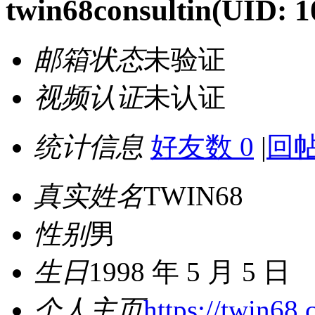
twin68consultin
(UID: 1
邮箱状态
未验证
视频认证
未认证
统计信息
好友数 0
|
回帖
真实姓名
TWIN68
性别
男
生日
1998 年 5 月 5 日
个人主页
https://twin68.