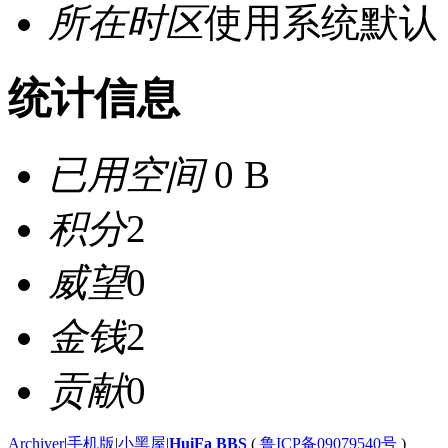
所在时区
使用系统默认
统计信息
已用空间
0 B
积分
2
威望
0
金钱
2
贡献
0
Archiver
|
手机版
|
小黑屋
|
HuiFa BBS
(
鲁ICP备09079540号
)