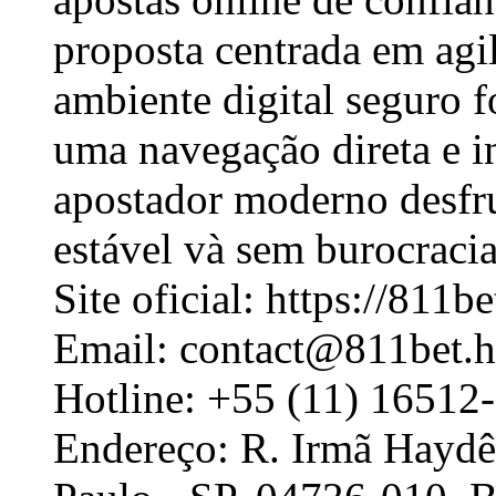
proposta centrada em agil
ambiente digital seguro f
uma navegação direta e in
apostador moderno desfru
estável và sem burocracia
Site oficial: https://811b
Email: contact@811bet.
Hotline: +55 (11) 16512
Endereço: R. Irmã Haydê