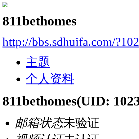
811bethomes
http://bbs.sdhuifa.com/?10
主题
个人资料
811bethomes
(UID: 102
邮箱状态
未验证