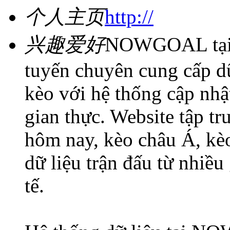
个人主页
http://
兴趣爱好
NOWGOAL tại n
tuyến chuyên cung cấp dữ
kèo với hệ thống cập nhật
gian thực. Website tập tr
hôm nay, kèo châu Á, kèo
dữ liệu trận đấu từ nhiều
tế.