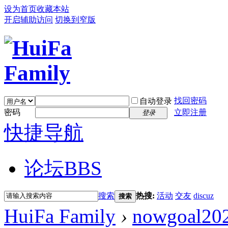
设为首页
收藏本站
开启辅助访问
切换到窄版
找回密码
自动登录
密码
立即注册
登录
快捷导航
论坛
BBS
搜索
热搜:
活动
交友
discuz
搜索
HuiFa Family
›
nowgoal20