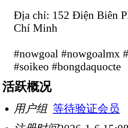
Địa chỉ: 152 Điện Biên 
Chí Minh
#nowgoal #nowgoalmx #
#soikeo #bongdaquocte
活跃概况
用户组
等待验证会员