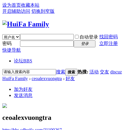
设为首页
收藏本站
开启辅助访问
切换到窄版
找回密码
自动登录
密码
立即注册
登录
快捷导航
论坛
BBS
搜索
热搜:
活动
交友
discuz
搜索
HuiFa Family
›
ceoalexvuongtra
›
好友
加为好友
发送消息
ceoalexvuongtra
http://bbs.sdhuifa.com/?1190267