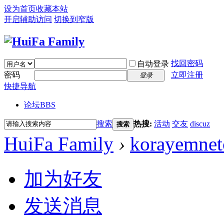
设为首页
收藏本站
开启辅助访问
切换到窄版
找回密码
自动登录
密码
立即注册
登录
快捷导航
论坛
BBS
搜索
热搜:
活动
交友
discuz
搜索
HuiFa Family
›
korayemne
加为好友
发送消息