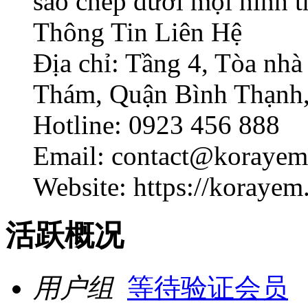
sao chép dưới mọi hình t
Thông Tin Liên Hệ
Địa chỉ: Tầng 4, Tòa n
Thám, Quận Bình Thạnh,
Hotline: 0923 456 888
Email: contact@korayem
Website: https://korayem.
活跃概况
用户组
等待验证会员