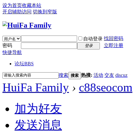
设为首页
收藏本站
开启辅助访问
切换到窄版
找回密码
自动登录
密码
立即注册
登录
快捷导航
论坛
BBS
搜索
热搜:
活动
交友
discuz
搜索
HuiFa Family
›
c88seocom
加为好友
发送消息