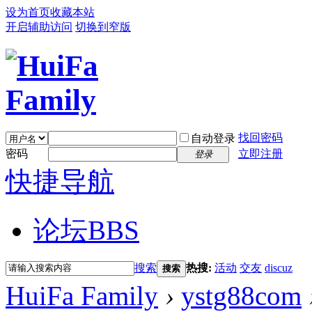
设为首页
收藏本站
开启辅助访问
切换到窄版
找回密码
自动登录
密码
立即注册
登录
快捷导航
论坛
BBS
搜索
热搜:
活动
交友
discuz
搜索
HuiFa Family
›
ystg88com