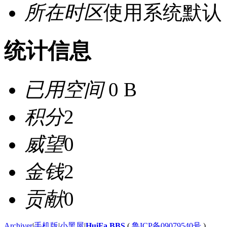
所在时区
使用系统默认
统计信息
已用空间
0 B
积分
2
威望
0
金钱
2
贡献
0
Archiver
|
手机版
|
小黑屋
|
HuiFa BBS
(
鲁ICP备09079540号
)