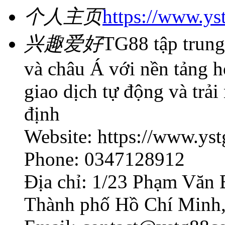
个人主页
https://www.ys
兴趣爱好
TG88 tập trung
và châu Á với nền tảng ho
giao dịch tự động và trả
định
Website: https://www.ys
Phone: 0347128912
Địa chỉ: 1/23 Phạm Văn 
Thành phố Hồ Chí Minh,