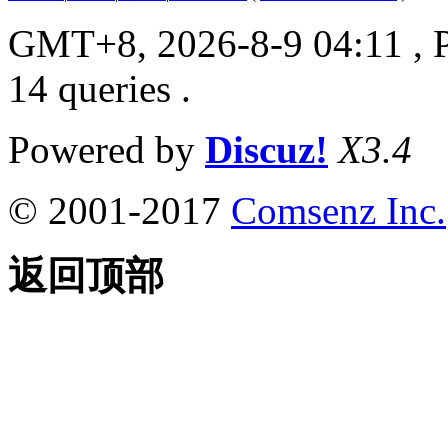
GMT+8, 2026-8-9 04:11
, 
14 queries .
Powered by
Discuz!
X3.4
© 2001-2017
Comsenz Inc.
返回顶部