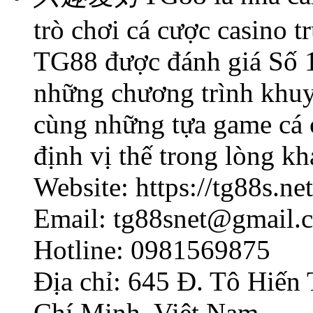
trò chơi cá cược casino t
TG88 được đánh giá Số 1
những chương trình khuy
cùng những tựa game cá c
định vị thế trong lòng k
Website: https://tg88s.net
Email: tg88snet@gmail.
Hotline: 0981569875
Địa chỉ: 645 Đ. Tô Hiến
Chí Minh, Việt Nam