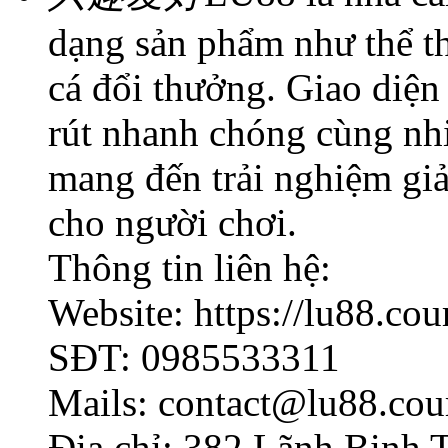
dạng sản phẩm như thể th
cá đổi thưởng. Giao diện 
rút nhanh chóng cùng nh
mang đến trải nghiệm giả
cho người chơi.
Thông tin liên hệ:
Website: https://lu88.cou
SĐT: 0985533311
Mails: contact@lu88.cou
Địa chỉ: 382 Lãnh Binh 