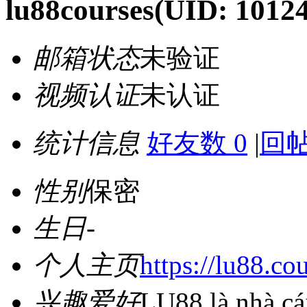
lu88courses
(UID: 1012
邮箱状态
未验证
视频认证
未认证
统计信息
好友数 0
|
回帖
性别
保密
生日
-
个人主页
https://lu88.cou
兴趣爱好
LU88 là nhà cái