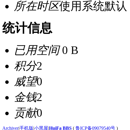
所在时区
使用系统默认
统计信息
已用空间
0 B
积分
2
威望
0
金钱
2
贡献
0
Archiver
|
手机版
|
小黑屋
|
HuiFa BBS
(
鲁ICP备09079540号
)