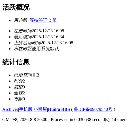
活跃概况
用户组
等待验证会员
注册时间
2025-12-23 16:08
最后访问
2025-12-23 16:34
上次活动时间
2025-12-23 16:08
所在时区
使用系统默认
统计信息
已用空间
0 B
积分
2
威望
0
金钱
2
贡献
0
Archiver
|
手机版
|
小黑屋
|
HuiFa BBS
(
鲁ICP备09079540号
)
GMT+8, 2026-8-8 20:00
, Processed in 0.030638 second(s), 14 querie