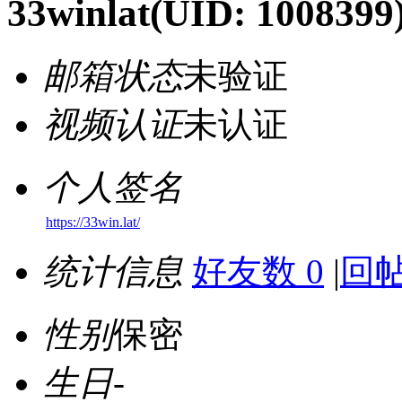
33winlat
(UID: 1008399
邮箱状态
未验证
视频认证
未认证
个人签名
https://33win.lat/
统计信息
好友数 0
|
回帖
性别
保密
生日
-