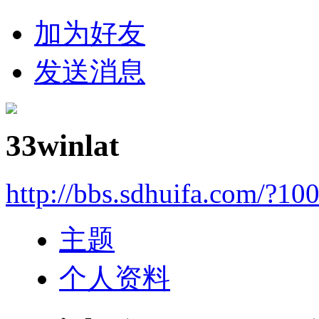
加为好友
发送消息
33winlat
http://bbs.sdhuifa.com/?10
主题
个人资料