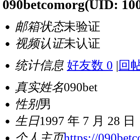
090betcomorg
(UID: 10
邮箱状态
未验证
视频认证
未认证
统计信息
好友数 0
|
回帖
真实姓名
090bet
性别
男
生日
1997 年 7 月 28 日
个人主页
https://090bet