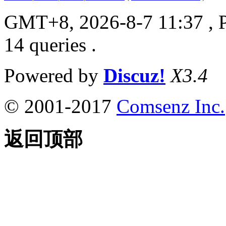
GMT+8, 2026-8-7 11:37
, 
14 queries .
Powered by
Discuz!
X3.4
© 2001-2017
Comsenz Inc.
返回顶部