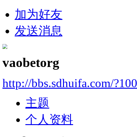
加为好友
发送消息
vaobetorg
http://bbs.sdhuifa.com/?10
主题
个人资料