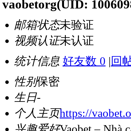
vaobetorg
(UID: 100609
邮箱状态
未验证
视频认证
未认证
统计信息
好友数 0
|
回帖
性别
保密
生日
-
个人主页
https://vaobet.o
兴趣爱好
Vaobet – Nhà cá