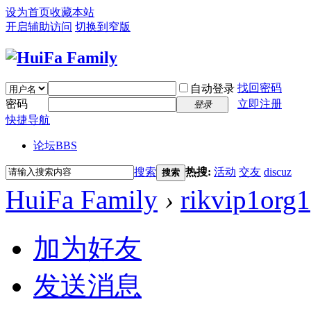
设为首页
收藏本站
开启辅助访问
切换到窄版
找回密码
自动登录
密码
立即注册
登录
快捷导航
论坛
BBS
搜索
热搜:
活动
交友
discuz
搜索
HuiFa Family
›
rikvip1org1
加为好友
发送消息