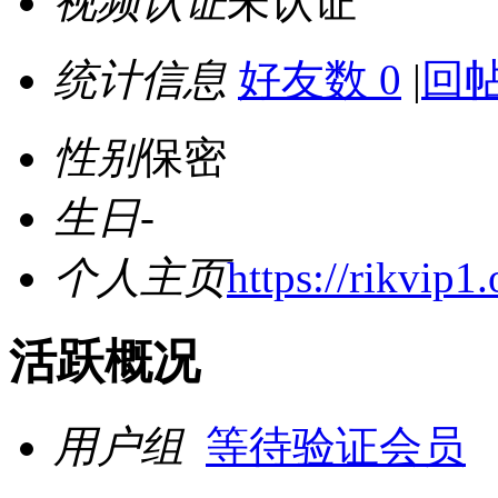
视频认证
未认证
统计信息
好友数 0
|
回帖
性别
保密
生日
-
个人主页
https://rikvip1.
活跃概况
用户组
等待验证会员