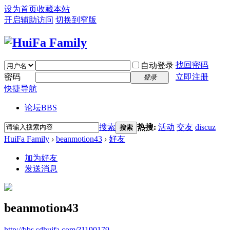
设为首页
收藏本站
开启辅助访问
切换到窄版
找回密码
自动登录
密码
立即注册
登录
快捷导航
论坛
BBS
搜索
热搜:
活动
交友
discuz
搜索
HuiFa Family
›
beanmotion43
›
好友
加为好友
发送消息
beanmotion43
http://bbs.sdhuifa.com/?1190179