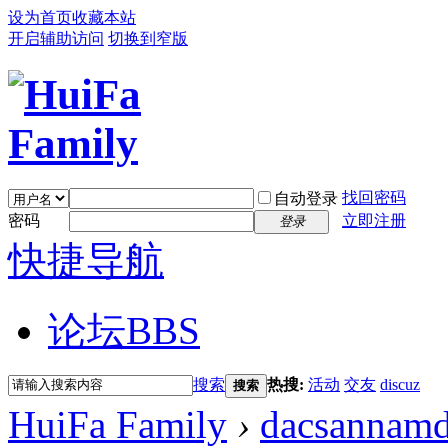
设为首页
收藏本站
开启辅助访问
切换到窄版
找回密码
自动登录
密码
立即注册
登录
快捷导航
论坛
BBS
搜索
热搜:
活动
交友
discuz
搜索
HuiFa Family
›
dacsannamd