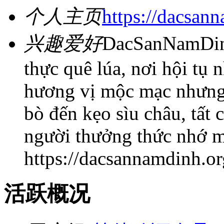
个人主页
https://dacsan
兴趣爱好
DacSanNamDinh
thực quê lúa, nơi hội t
hương vị mộc mạc nhưng 
bò đến kẹo sìu châu, tất 
người thưởng thức nhớ m
https://dacsannamdinh.or
活跃概况