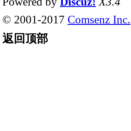
Powered by
Discuz!
X3.4
© 2001-2017
Comsenz Inc.
返回顶部