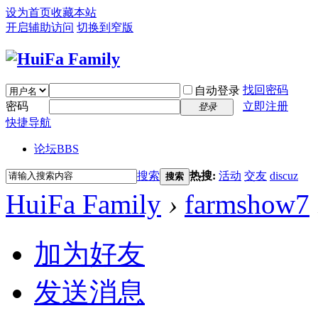
设为首页
收藏本站
开启辅助访问
切换到窄版
找回密码
自动登录
密码
立即注册
登录
快捷导航
论坛
BBS
搜索
热搜:
活动
交友
discuz
搜索
HuiFa Family
›
farmshow7
加为好友
发送消息