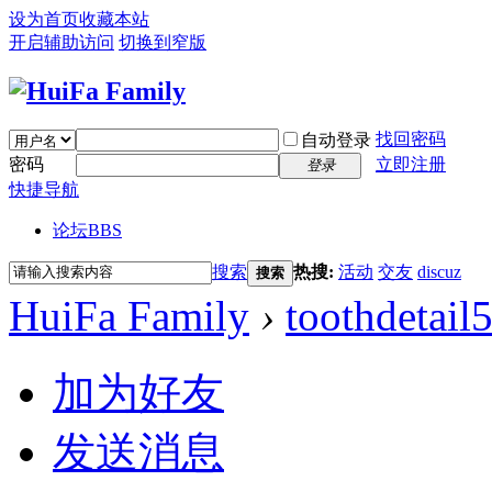
设为首页
收藏本站
开启辅助访问
切换到窄版
找回密码
自动登录
密码
立即注册
登录
快捷导航
论坛
BBS
搜索
热搜:
活动
交友
discuz
搜索
HuiFa Family
›
toothdetail
加为好友
发送消息