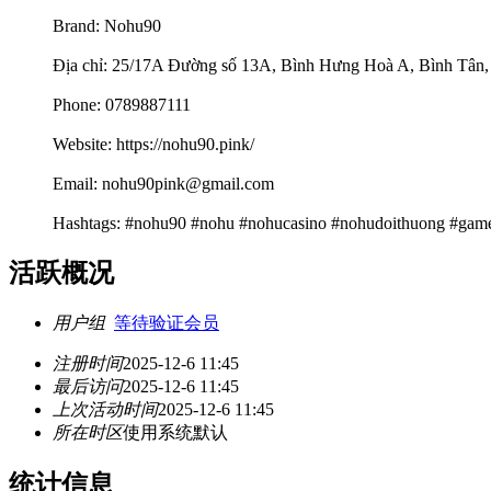
Brand: Nohu90
Địa chỉ: 25/17A Đường số 13A, Bình Hưng Hoà A, Bình Tân
Phone: 0789887111
Website: https://nohu90.pink/
Email: nohu90pink@gmail.com
Hashtags: #nohu90 #nohu #nohucasino #nohudoithuong #gam
活跃概况
用户组
等待验证会员
注册时间
2025-12-6 11:45
最后访问
2025-12-6 11:45
上次活动时间
2025-12-6 11:45
所在时区
使用系统默认
统计信息