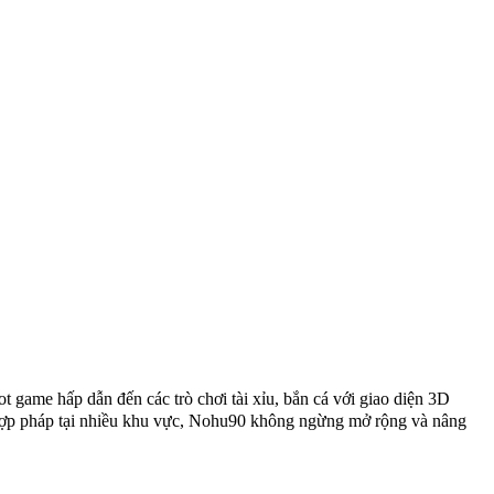
t game hấp dẫn đến các trò chơi tài xỉu, bắn cá với giao diện 3D
 hợp pháp tại nhiều khu vực, Nohu90 không ngừng mở rộng và nâng