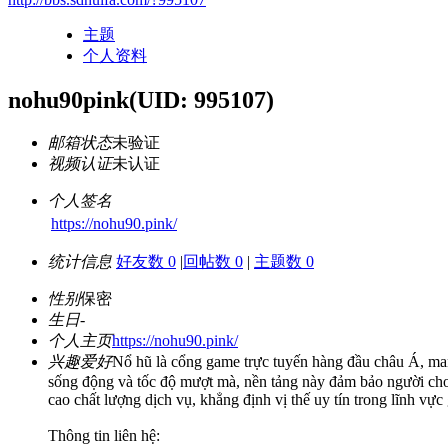
主题
个人资料
nohu90pink
(UID: 995107)
邮箱状态
未验证
视频认证
未认证
个人签名
https://nohu90.pink/
统计信息
好友数 0
|
回帖数 0
|
主题数 0
性别
保密
生日
-
个人主页
https://nohu90.pink/
兴趣爱好
Nổ hũ là cổng game trực tuyến hàng đầu châu Á, mang 
sống động và tốc độ mượt mà, nền tảng này đảm bảo người chơ
cao chất lượng dịch vụ, khẳng định vị thế uy tín trong lĩnh vực g
Thông tin liên hệ: