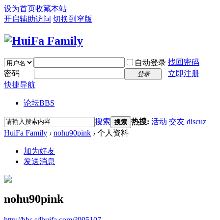
设为首页
收藏本站
开启辅助访问
切换到窄版
找回密码
自动登录
密码
立即注册
登录
快捷导航
论坛
BBS
搜索
热搜:
活动
交友
discuz
搜索
HuiFa Family
›
nohu90pink
›
个人资料
加为好友
发送消息
nohu90pink
http://bbs.sdhuifa.com/?995107