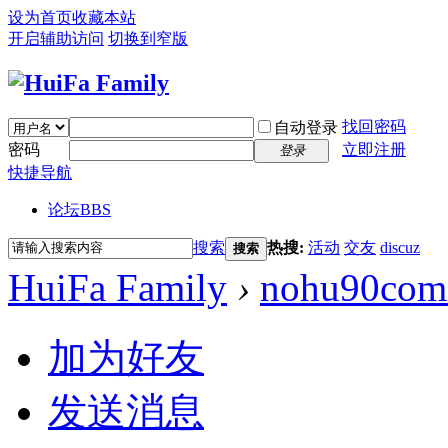
设为首页
收藏本站
开启辅助访问
切换到窄版
找回密码
自动登录
密码
立即注册
登录
快捷导航
论坛
BBS
搜索
热搜:
活动
交友
discuz
搜索
HuiFa Family
›
nohu90com
加为好友
发送消息