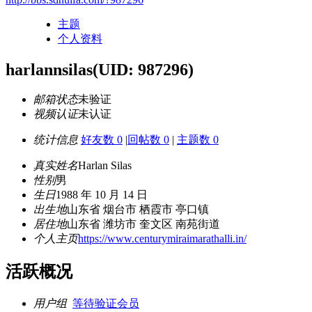
主题
个人资料
harlannsilas
(UID: 987296)
邮箱状态
未验证
视频认证
未认证
统计信息
好友数 0
|
回帖数 0
|
主题数 0
真实姓名
Harlan Silas
性别
男
生日
1988 年 10 月 14 日
出生地
山东省 烟台市 栖霞市 亭口镇
居住地
山东省 潍坊市 奎文区 南苑街道
个人主页
https://www.centurymiraimarathalli.in/
活跃概况
用户组
等待验证会员