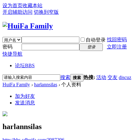
设为首页
收藏本站
开启辅助访问
切换到窄版
找回密码
自动登录
密码
立即注册
登录
快捷导航
论坛
BBS
搜索
热搜:
活动
交友
discuz
搜索
HuiFa Family
›
harlannsilas
›
个人资料
加为好友
发送消息
harlannsilas
http://bbs.sdhuifa.com/?987296