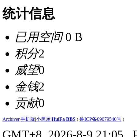
统计信息
已用空间
0 B
积分
2
威望
0
金钱
2
贡献
0
Archiver
|
手机版
|
小黑屋
|
HuiFa BBS
(
鲁ICP备09079540号
)
GMT+8, 2026-8-9 21:05
, 