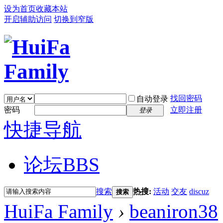
设为首页
收藏本站
开启辅助访问
切换到窄版
找回密码
自动登录
密码
立即注册
登录
快捷导航
论坛
BBS
搜索
热搜:
活动
交友
discuz
搜索
HuiFa Family
›
beaniron38