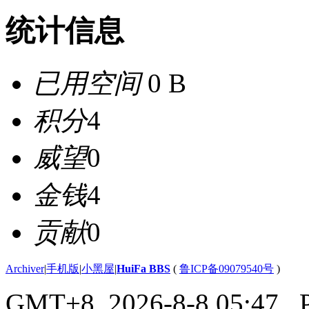
统计信息
已用空间
0 B
积分
4
威望
0
金钱
4
贡献
0
Archiver
|
手机版
|
小黑屋
|
HuiFa BBS
(
鲁ICP备09079540号
)
GMT+8, 2026-8-8 05:47
, 