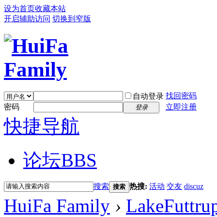
设为首页
收藏本站
开启辅助访问
切换到窄版
找回密码
自动登录
密码
立即注册
登录
快捷导航
论坛
BBS
搜索
热搜:
活动
交友
discuz
搜索
HuiFa Family
›
LakeFuttru