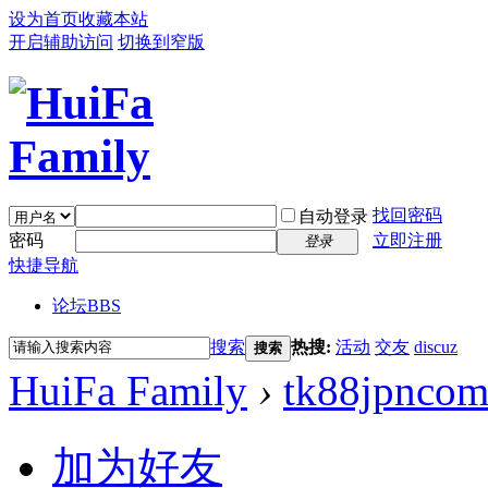
设为首页
收藏本站
开启辅助访问
切换到窄版
找回密码
自动登录
密码
立即注册
登录
快捷导航
论坛
BBS
搜索
热搜:
活动
交友
discuz
搜索
HuiFa Family
›
tk88jpnco
加为好友