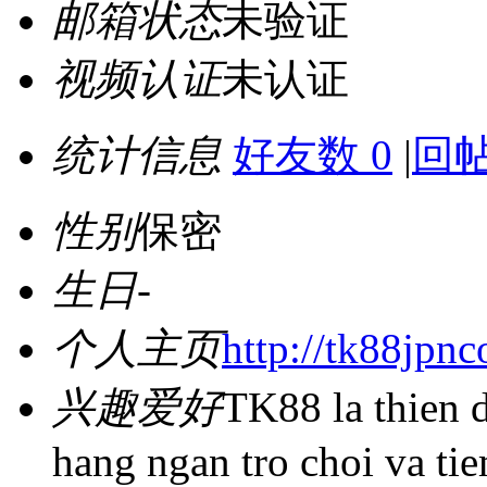
邮箱状态
未验证
视频认证
未认证
统计信息
好友数 0
|
回帖
性别
保密
生日
-
个人主页
http://tk88jpn
兴趣爱好
TK88 la thien d
hang ngan tro choi va ti