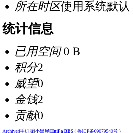
所在时区
使用系统默认
统计信息
已用空间
0 B
积分
2
威望
0
金钱
2
贡献
0
Archiver
|
手机版
|
小黑屋
|
HuiFa BBS
(
鲁ICP备09079540号
)