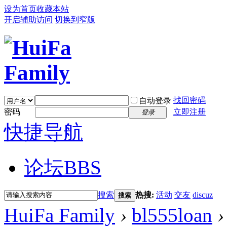
设为首页
收藏本站
开启辅助访问
切换到窄版
找回密码
自动登录
密码
立即注册
登录
快捷导航
论坛
BBS
搜索
热搜:
活动
交友
discuz
搜索
HuiFa Family
›
bl555loan
›