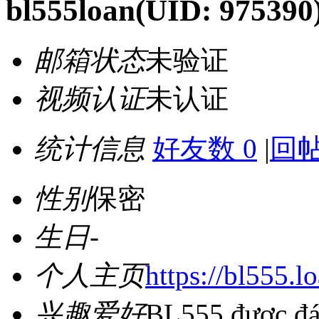
bl555loan
(UID: 975390
邮箱状态
未验证
视频认证
未认证
统计信息
好友数 0
|
回帖
性别
保密
生日
-
个人主页
https://bl555.l
兴趣爱好
BL555 được đán