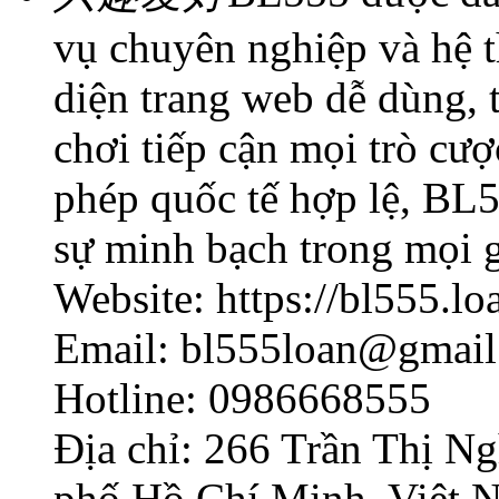
vụ chuyên nghiệp và hệ 
diện trang web dễ dùng, 
chơi tiếp cận mọi trò cượ
phép quốc tế hợp lệ, BL5
sự minh bạch trong mọi g
Website: https://bl555.lo
Email: bl555loan@gmai
Hotline: 0986668555
Địa chỉ: 266 Trần Thị N
phố Hồ Chí Minh, Việt 