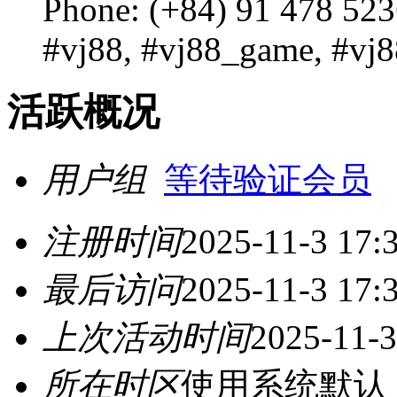
Phone: (+84) 91 478 52
#vj88, #vj88_game, #vj8
活跃概况
用户组
等待验证会员
注册时间
2025-11-3 17:
最后访问
2025-11-3 17:
上次活动时间
2025-11-3
所在时区
使用系统默认