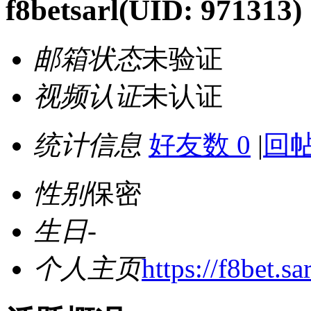
f8betsarl
(UID: 971313)
邮箱状态
未验证
视频认证
未认证
统计信息
好友数 0
|
回帖
性别
保密
生日
-
个人主页
https://f8bet.sar