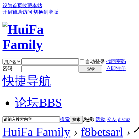
设为首页
收藏本站
开启辅助访问
切换到窄版
找回密码
自动登录
密码
立即注册
登录
快捷导航
论坛
BBS
搜索
热搜:
活动
交友
discuz
搜索
HuiFa Family
›
f8betsarl
›