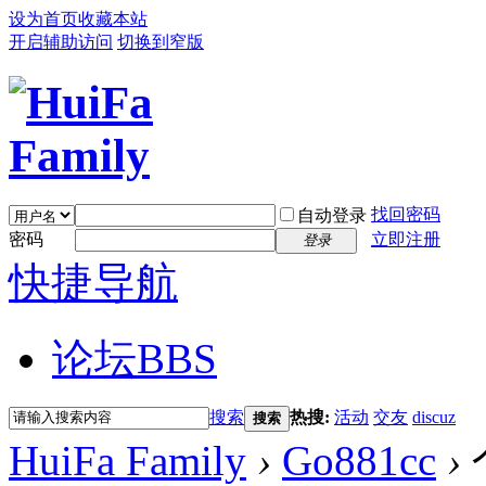
设为首页
收藏本站
开启辅助访问
切换到窄版
找回密码
自动登录
密码
立即注册
登录
快捷导航
论坛
BBS
搜索
热搜:
活动
交友
discuz
搜索
HuiFa Family
›
Go881cc
›