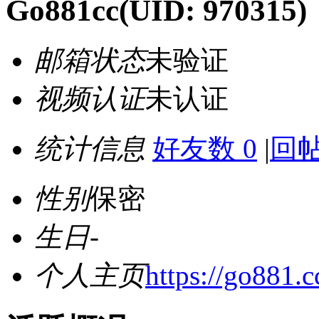
Go881cc
(UID: 970315)
邮箱状态
未验证
视频认证
未认证
统计信息
好友数 0
|
回帖
性别
保密
生日
-
个人主页
https://go881.c